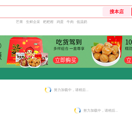
芒果
生鲜企采
粑粑柑
鸡蛋
牛肉
低温奶
努力加载中，请稍后...
努力加载中，请稍后...